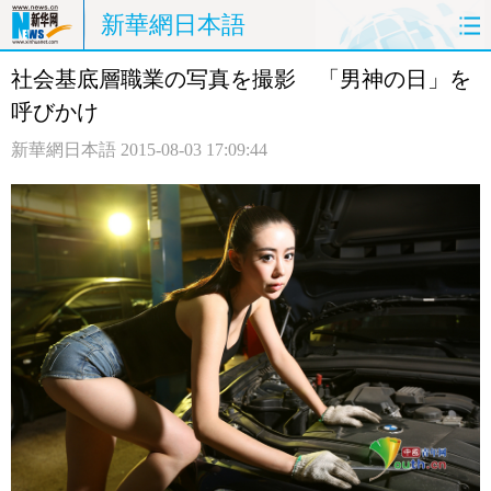
新華網日本語
社会基底層職業の写真を撮影 「男神の日」を
ホームページ
政治
経済
呼びかけ
社会
文化
エンタメ
新華網日本語
2015-08-03 17:09:44
観光
評論
写真
中日対訳