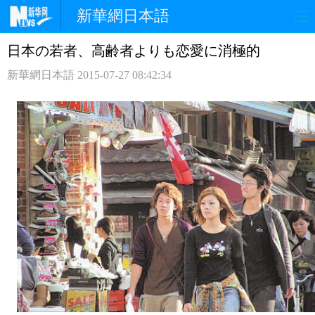
新華網日本語
日本の若者、高齢者よりも恋愛に消極的
ホームページ
政治
経済
新華網日本語
2015-07-27 08:42:34
社会
文化
エンタメ
観光
評論
写真
中日対訳