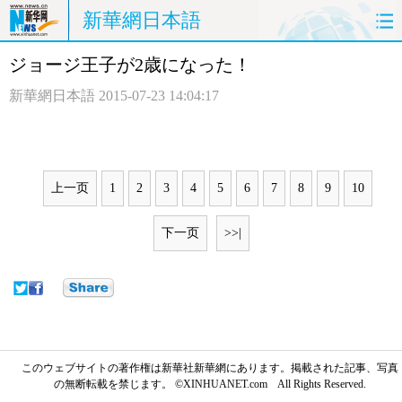
新華網日本語
ジョージ王子が2歳になった！
ホームページ
政治
経済
新華網日本語
2015-07-23 14:04:17
社会
文化
エンタメ
観光
評論
写真
上一页
1
2
3
4
5
6
7
8
9
10
中日対訳
下一页
>>|
このウェブサイトの著作権は新華社新華網にあります。掲載された記事、写真
の無断転載を禁じます。 ©XINHUANET.com All Rights Reserved.