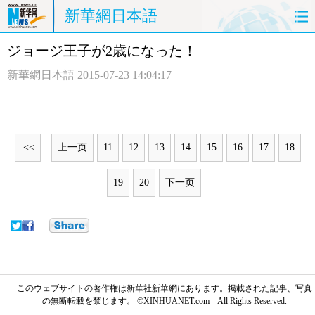
新華網日本語
ジョージ王子が2歳になった！
ホームページ
政治
経済
新華網日本語
2015-07-23 14:04:17
社会
文化
エンタメ
観光
評論
写真
|<<
上一页
11
12
13
14
15
16
17
18
中日対訳
19
20
下一页
このウェブサイトの著作権は新華社新華網にあります。掲載された記事、写真
の無断転載を禁じます。 ©XINHUANET.com All Rights Reserved.