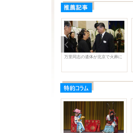
ラクのクルド人武装の武器職
万里同志の遺体が北京で火葬に
に迫る