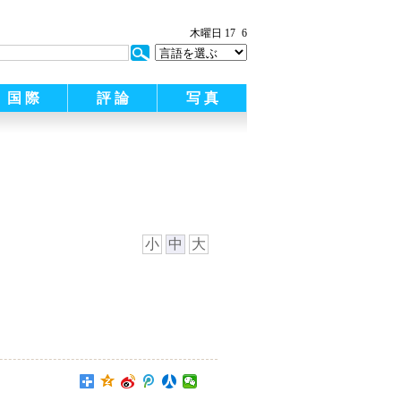
:
木曜日 17
6
国 際
評 論
写 真
小
中
大