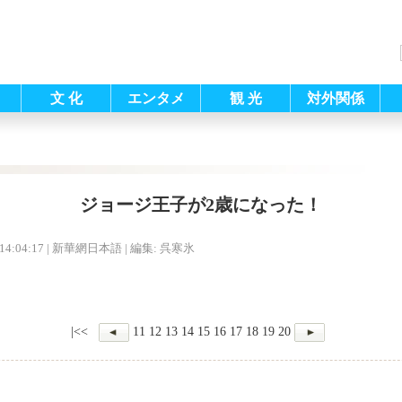
文 化
エンタメ
観 光
対外関係
ジョージ王子が2歳になった！
14:04:17
| 新華網日本語 |
編集: 呉寒氷
|<<
11
12
13
14
15
16
17
18
19
20