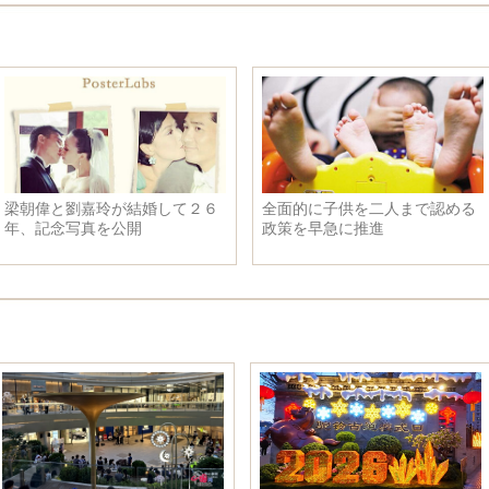
梁朝偉と劉嘉玲が結婚して２６
全面的に子供を二人まで認める
年、記念写真を公開
政策を早急に推進