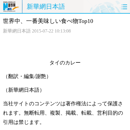
新華網日本語
世界中、一番美味しい食べ物Top10
ホームページ
政治
経済
新華網日本語
2015-07-22 10:13:08
社会
文化
エンタメ
観光
評論
写真
タイのカレー
中日対訳
（翻訳・編集/謝艶）
（新華網日本語）
当社サイトのコンテンツは著作権法によって保護さ
れます。無断転用、複製、掲載、転載、営利目的の
引用は禁じます。