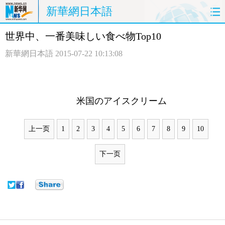
新華網日本語
世界中、一番美味しい食べ物Top10
ホームページ
政治
経済
新華網日本語
2015-07-22 10:13:08
社会
文化
エンタメ
観光
評論
写真
米国のアイスクリーム
中日対訳
上一页
1
2
3
4
5
6
7
8
9
10
下一页