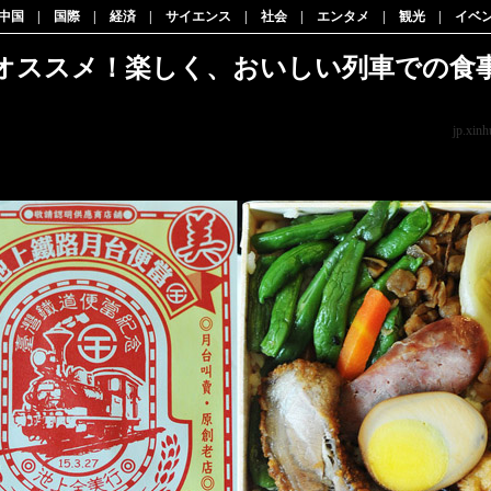
中国
|
国際
|
経済
|
サイエンス
|
社会
|
エンタメ
|
観光
|
イベ
オススメ！楽しく、おいしい列車での食
jp.xinh
両で動くレストラン気分に浸り、有名駅弁で舌鼓…。春爛漫、思い切って列車で