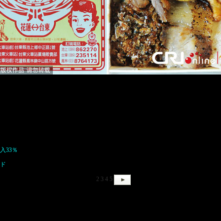
中国台湾 池上弁当
線の池上駅。「池上弁当」が大変、有名です。池上は台東の重要な農業地で、豊
いですね。
入33％
イド
1
2
3
4
5