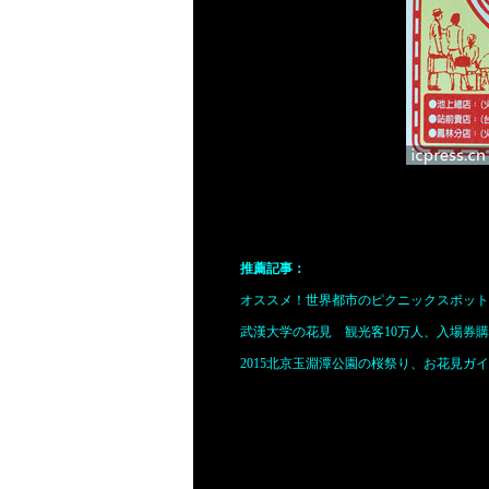
台湾台東県池上郷、台湾鉄路管理局台東
美味しそうなおかず。レトロな弁当箱もい
推薦記事：
オススメ！世界都市のピクニックスポット
武漢大学の花見 観光客10万人、入場券購
2015北京玉淵潭公園の桜祭り、お花見ガ