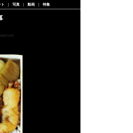
ント
|
写真
|
動画
|
特集
事
uanet.com
|
2015-04-04 11:19:17
| 編集: 呉寒氷
の長旅もいいですよ！