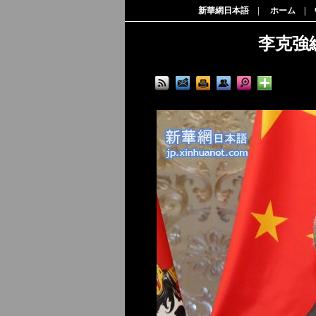
新華網日本語
|
ホーム
|
李克強