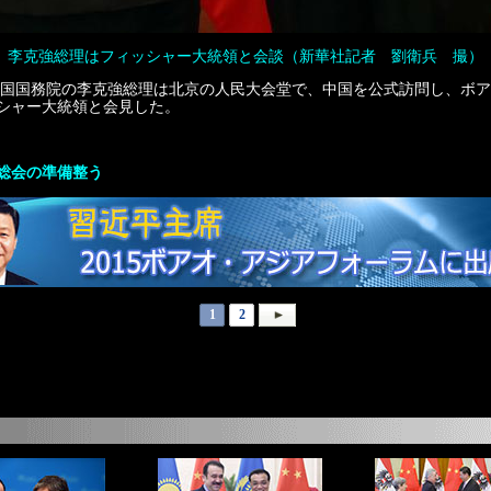
李克強総理はフィッシャー大統領と会談（新華社記者 劉衛兵 撮）
、中国国務院の李克強総理は北京の人民大会堂で、中国を公式訪問し、ボア
シャー大統領と会見した。
次総会の準備整う
1
2