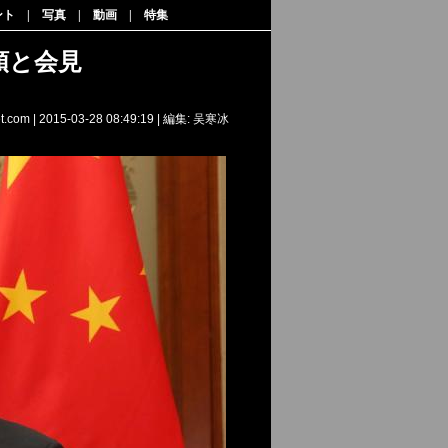
ント
|
写真
|
動画
|
特集
領と会見
et.com
|
2015-03-28 08:49:19
| 編集: 吴寒冰