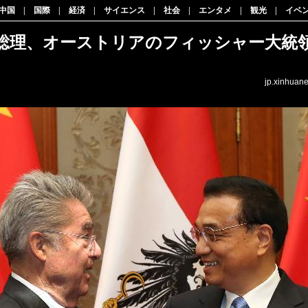
中国
|
国際
|
経済
|
サイエンス
|
社会
|
エンタメ
|
観光
|
イベ
総理、オーストリアのフィッシャー大統
jp.xinhuan