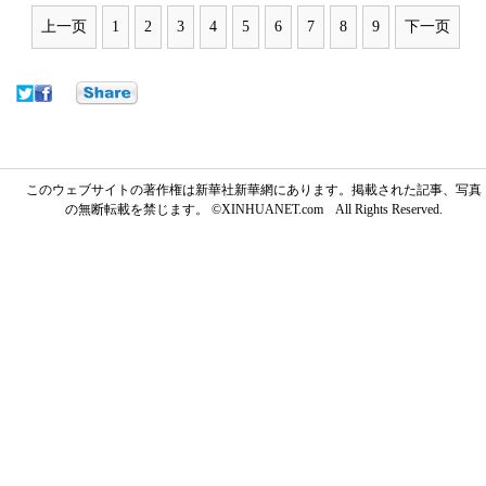
上一页
1
2
3
4
5
6
7
8
9
下一页
このウェブサイトの著作権は新華社新華網にあります。掲載された記事、写真
の無断転載を禁じます。 ©XINHUANET.com All Rights Reserved.