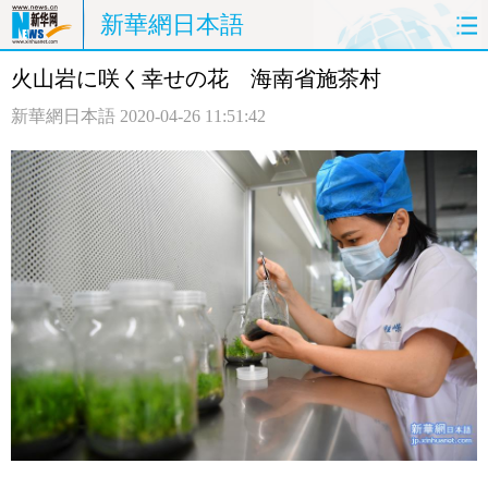
新華網日本語
火山岩に咲く幸せの花 海南省施茶村
ホームページ
政治
経済
新華網日本語
2020-04-26 11:51:42
社会
文化
エンタメ
観光
評論
写真
中日対訳