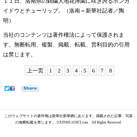
１１日、洛南県の錦繍大地花博園に咲き誇るホンカ
イドウとチューリップ。（洛南＝新華社記者／陶
明）
当社のコンテンツは著作権法によって保護されま
す。無断転用、複製、掲載、転載、営利目的の引用
は禁じます。
上一页
1
2
3
4
5
6
7
8
このウェブサイトの著作権は新華社新華網にあります。掲載された記事、写真
の無断転載を禁じます。 ©XINHUANET.com All Rights Reserved.