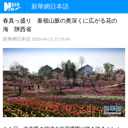
新華網日本語
春真っ盛り 秦嶺山脈の奥深くに広がる花の
ホームページ
政治
経済
海 陝西省
社会
文化
エンタメ
新華網日本語
2020-04-13 21:19:44
観光
評論
写真
中日対訳