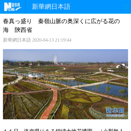
新華網日本語
春真っ盛り 秦嶺山脈の奥深くに広がる花の
ホームページ
政治
経済
海 陝西省
社会
文化
エンタメ
新華網日本語
2020-04-13 21:19:44
観光
評論
写真
中日対訳