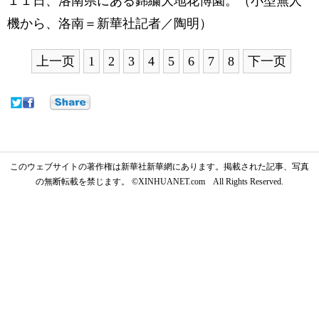
１１日、洛南県にある錦繍大地花博園。（小型無人
機から、洛南＝新華社記者／陶明）
上一页
1
2
3
4
5
6
7
8
下一页
このウェブサイトの著作権は新華社新華網にあります。掲載された記事、写真
の無断転載を禁じます。 ©XINHUANET.com All Rights Reserved.