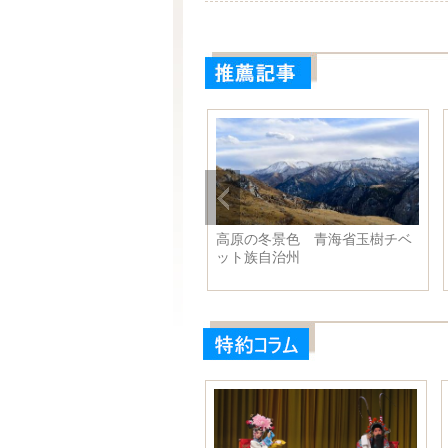
高原の冬景色 青海省玉樹チベ
ット族自治州