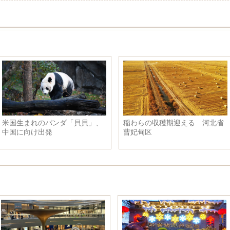
米国生まれのパンダ「貝貝」、
稲わらの収穫期迎える 河北省
中国に向け出発
曹妃甸区