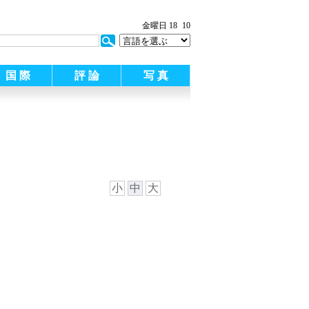
:
金曜日 18
10
国 際
評 論
写 真
小
中
大