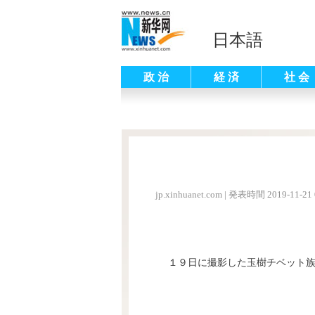
日本語
政 治
経 済
社 会
jp.xinhuanet.com
|
発表時間 2019-11-21 
１９日に撮影した玉樹チベット