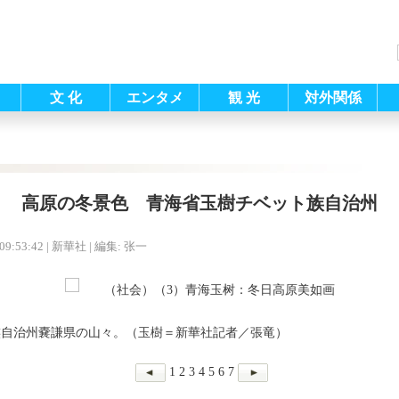
文 化
エンタメ
観 光
対外関係
高原の冬景色 青海省玉樹チベット族自治州
09:53:42
| 新華社 |
編集: 张一
族自治州嚢謙県の山々。（玉樹＝新華社記者／張竜）
1
2
3
4
5
6
7