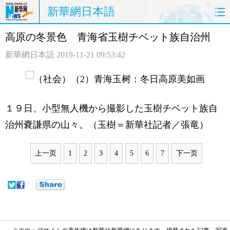
新華網日本語
高原の冬景色 青海省玉樹チベット族自治州
ホームページ
政治
経済
新華網日本語
2019-11-21 09:53:42
社会
文化
エンタメ
観光
評論
写真
１９日、小型無人機から撮影した玉樹チベット族自
中日対訳
治州嚢謙県の山々。（玉樹＝新華社記者／張竜）
上一页
1
2
3
4
5
6
7
下一页