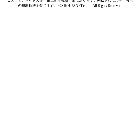
このウェブサイトの著作権は新華社新華網にあります。掲載された記事、写真
の無断転載を禁じます。 ©XINHUANET.com All Rights Reserved.