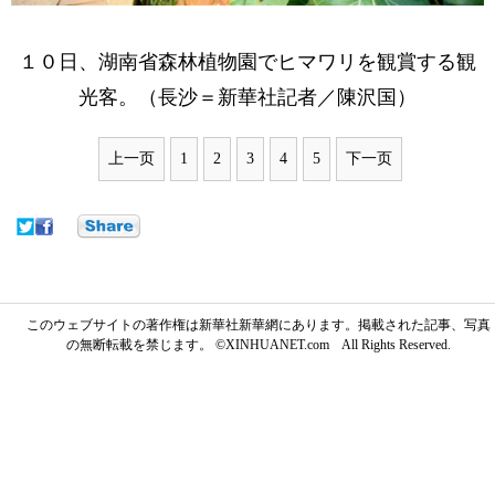
１０日、湖南省森林植物園でヒマワリを観賞する観
光客。（長沙＝新華社記者／陳沢国）
上一页
1
2
3
4
5
下一页
このウェブサイトの著作権は新華社新華網にあります。掲載された記事、写真
の無断転載を禁じます。 ©XINHUANET.com All Rights Reserved.