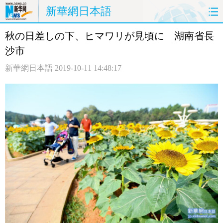
新華網日本語
秋の日差しの下、ヒマワリが見頃に 湖南省長
ホームページ
政治
経済
沙市
社会
文化
エンタメ
新華網日本語
2019-10-11 14:48:17
観光
評論
写真
中日対訳