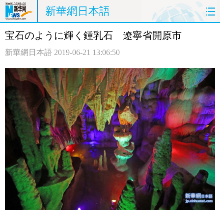
新華網日本語
宝石のように輝く鍾乳石 遼寧省開原市
ホームページ
政治
経済
新華網日本語
2019-06-21 13:06:50
社会
文化
エンタメ
観光
評論
写真
中日対訳