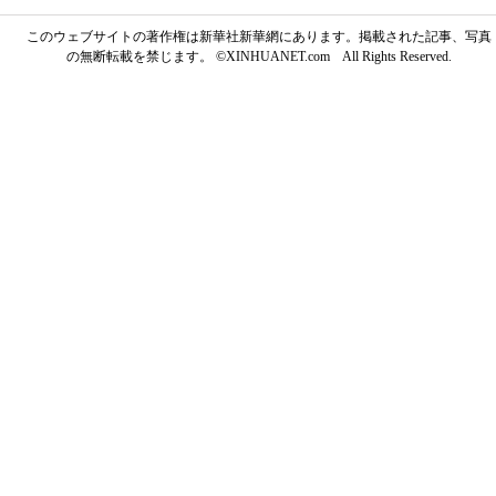
このウェブサイトの著作権は新華社新華網にあります。掲載された記事、写真
の無断転載を禁じます。 ©XINHUANET.com All Rights Reserved.