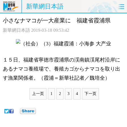
新華網日本語
小さなナマコが一大産業に 福建省霞浦県
ホームページ
政治
経済
新華網日本語
2019-03-18 09:53:42
社会
文化
エンタメ
観光
評論
写真
１５日、福建省寧徳市霞浦県の渓南鎮渓尾村沿岸に
中日対訳
あるナマコ養殖場で、養殖カゴからナマコを取り出
す漁業関係者。（霞浦＝新華社記者／魏培全）
上一页
1
2
3
4
下一页