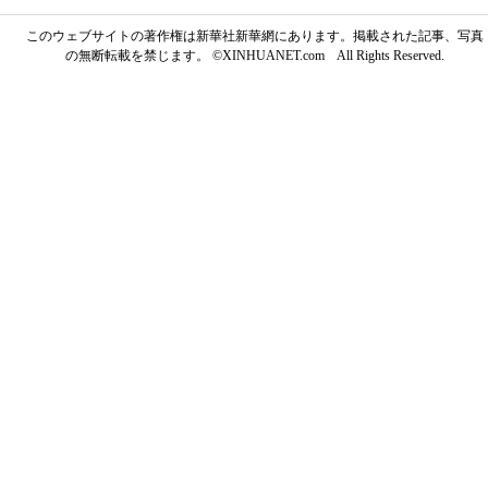
このウェブサイトの著作権は新華社新華網にあります。掲載された記事、写真
の無断転載を禁じます。 ©XINHUANET.com All Rights Reserved.