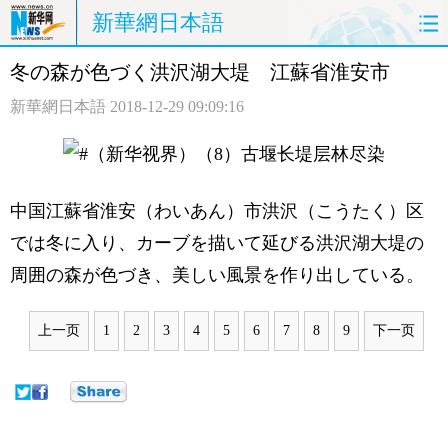
新華網日本語
冬の森が色づく洪沢湖大堤 江蘇省淮安市
ホームページ
政治
経済
新華網日本語
2018-12-29 09:09:16
社会
文化
エンタメ
観光
評論
写真
中国江蘇省淮安（わいあん）市洪沢（こうたく）区
中日対訳
では冬に入り、カーブを描いて延びる洪沢湖大堤の
周囲の森が色づき、美しい風景を作り出している。
上一页
1
2
3
4
5
6
7
8
9
下一页