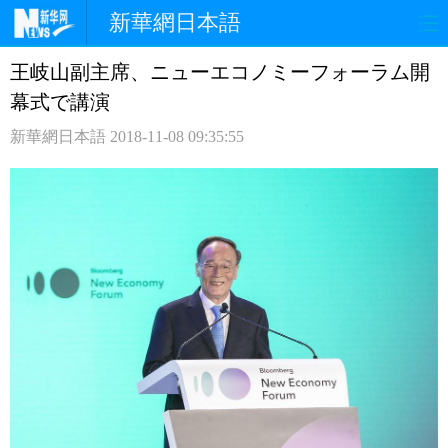
新華網日本語
王岐山副主席、ニューエコノミーフォーラム開
ホームページ
政治
経済
幕式で講演
社会
文化
エンタメ
新華網日本語
2018-11-08 09:35:55
観光
評論
写真
中日対訳