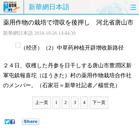
新華網日本語
薬用作物の栽培で増収を後押し 河北省唐山市
ホームページ
政治
経済
新華網日本語
2018-10-26 14:44:39
社会
文化
エンタメ
観光
評論
写真
２４日、収穫した丹参を日干しする唐山市豊潤区新
中日対訳
軍屯鎮報喜坨（ほうきた）村の薬用作物栽培合作社
のメンバー。（石家荘＝新華社記者／楊世尭）
上一页
1
2
3
4
下一页