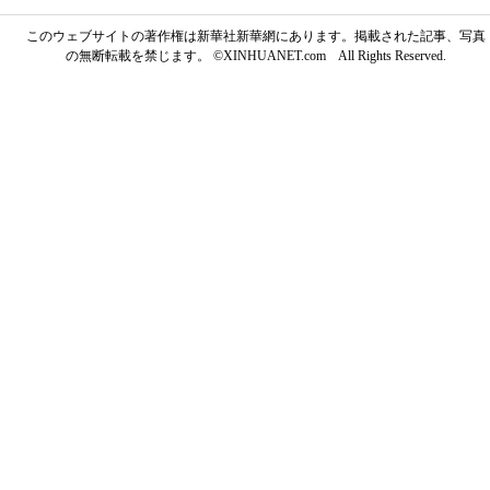
このウェブサイトの著作権は新華社新華網にあります。掲載された記事、写真
の無断転載を禁じます。 ©XINHUANET.com All Rights Reserved.