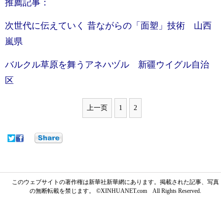
推薦記事：
次世代に伝えていく 昔ながらの「面塑」技術 山西
嵐県
バルクル草原を舞うアネハヅル 新疆ウイグル自治
区
上一页
1
2
このウェブサイトの著作権は新華社新華網にあります。掲載された記事、写真
の無断転載を禁じます。 ©XINHUANET.com All Rights Reserved.