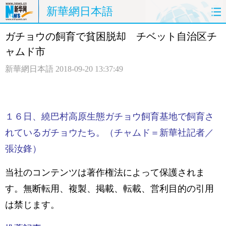
新華網日本語
ガチョウの飼育で貧困脱却 チベット自治区チ
ホームページ
政治
経済
ャムド市
社会
文化
エンタメ
新華網日本語
2018-09-20 13:37:49
観光
評論
写真
中日対訳
１６日、繞巴村高原生態ガチョウ飼育基地で飼育さ
れているガチョウたち。（チャムド＝新華社記者／
張汝鋒）
当社のコンテンツは著作権法によって保護されま
す。無断転用、複製、掲載、転載、営利目的の引用
は禁じます。