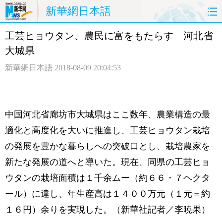
新華網日本語
工芸ヒョウタン、農民に富をもたらす 河北省
ホームページ
政治
経済
大城県
社会
文化
エンタメ
新華網日本語
2018-08-09 20:04:53
観光
評論
写真
中日対訳
中国河北省廊坊市大城県はここ数年、農業構造の最
適化と高度化を大いに推進し、工芸ヒョウタン栽培
の発展を豊かな暮らしへの突破口とし、栽培農家を
新たな発展の道へと導いた。現在、同県の工芸ヒョ
ウタンの栽培面積は１千余ムー（約６６・７ヘクタ
ール）に達し、年生産高は１４００万元（１元＝約
１６円）余りを実現した。（新華社記者／李暁果）