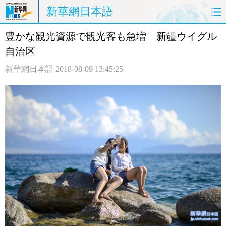
新華網日本語
豊かな観光資源で観光客も急増 新疆ウイグル
ホームページ
政治
経済
自治区
社会
文化
エンタメ
新華網日本語
2018-08-09 13:45:25
観光
評論
写真
中日対訳