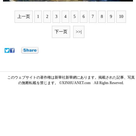
上一页
1
2
3
4
5
6
7
8
9
10
下一页
>>|
このウェブサイトの著作権は新華社新華網にあります。掲載された記事、写真
の無断転載を禁じます。 ©XINHUANET.com All Rights Reserved.