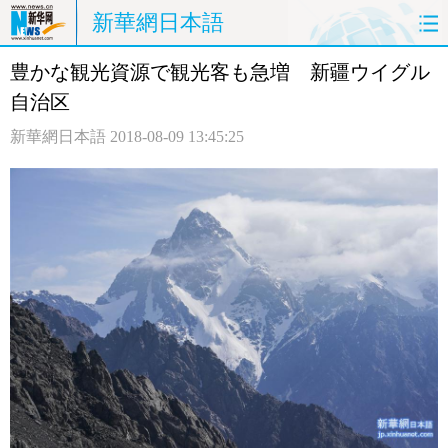
新華網日本語
豊かな観光資源で観光客も急増 新疆ウイグル
ホームページ
政治
経済
自治区
社会
文化
エンタメ
新華網日本語
2018-08-09 13:45:25
観光
評論
写真
中日対訳