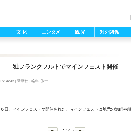
文 化
エンタメ
観 光
対外関係
独フランクフルトでマインフェスト開催
15:36:46
| 新華社 |
編集: 张一
～６日、マインフェストが開催された。マインフェストは地元の漁師や
1
2
3
4
5