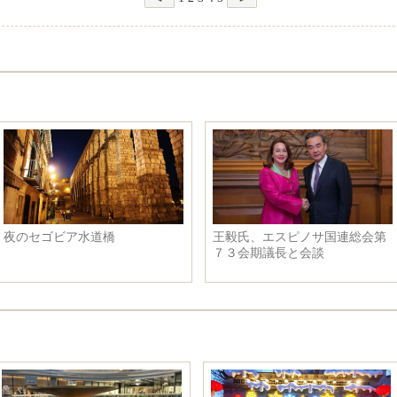
夜のセゴビア水道橋
王毅氏、エスピノサ国連総会第
７３会期議長と会談