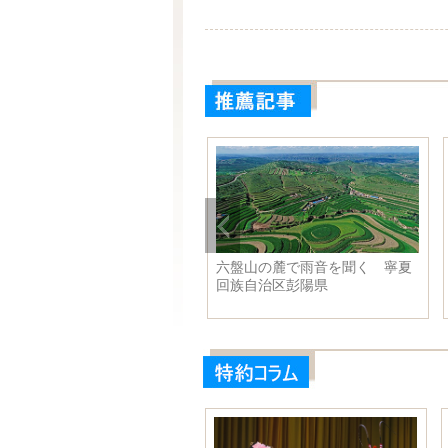
送員が「空調服」で高温対
六盤山の麓で雨音を聞く 寧夏
 浙江省杭州市
回族自治区彭陽県