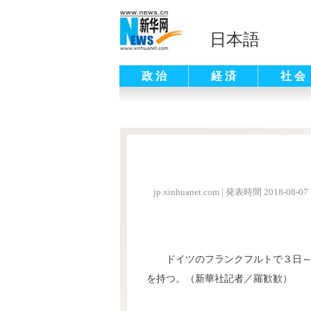
日本語
政 治
経 済
社 会
jp.xinhuanet.com
|
発表時間 2018-08-07 
ドイツのフランクフルトで３日
を持つ。（新華社記者／羅歓歓）