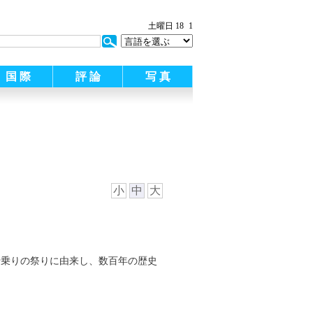
土曜日 18
1
国 際
評 論
写 真
小
中
大
船乗りの祭りに由来し、数百年の歴史