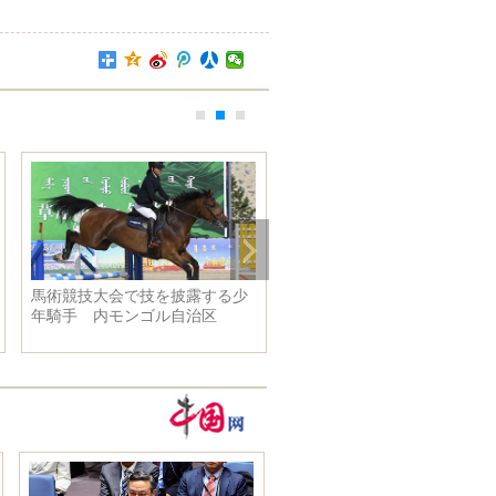
馬術競技大会で技を披露する少
第１８回アジア大会の中国選
年騎手 内モンゴル自治区
団、北京で結団式