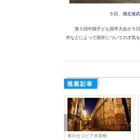
５日、湖北省武
第５回中国子ども国学大会が５
作などによって国学についての才気
盤山の麓で雨音を聞く 寧夏
夜のセゴビア水道橋