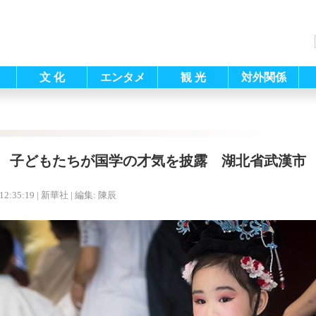
文 化
エンタメ
観 光
対外関係
子どもたちが国学の才気を披露 湖北省武漢市
12:35:19
| 新華社 |
編集: 陳辰