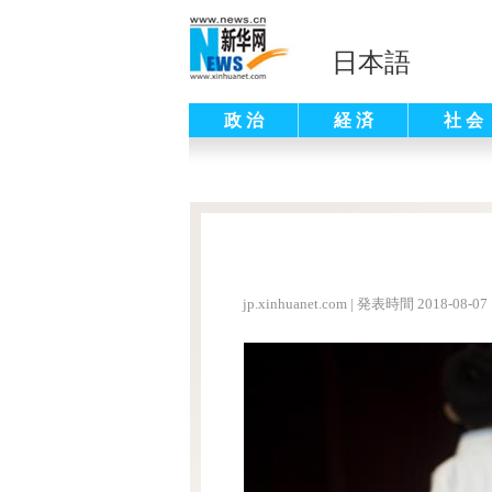
日本語
政 治
経 済
社 会
jp.xinhuanet.com
|
発表時間 2018-08-07 