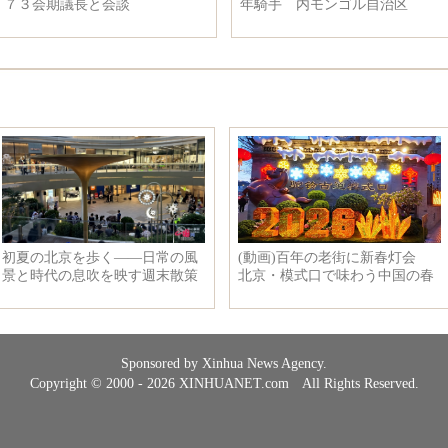
７３会期議長と会談
年騎手 内モンゴル自治区
Sponsored by Xinhua News Agency.
Copyright © 2000 - 2026 XINHUANET.com All Rights Reserved.