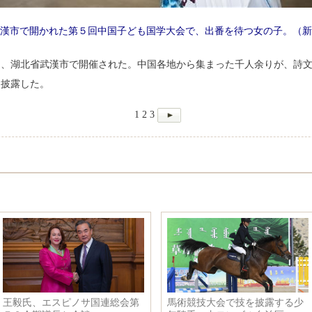
漢市で開かれた第５回中国子ども国学大会で、出番を待つ女の子。（新
日、湖北省武漢市で開催された。中国各地から集まった千人余りが、詩
を披露した。
1
2
3
王毅氏、エスピノサ国連総会第
馬術競技大会で技を披露する少