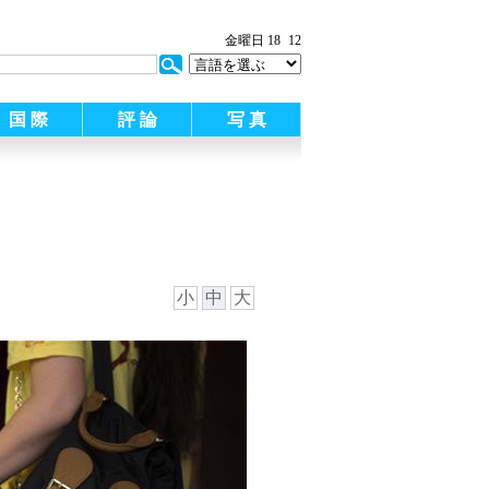
金曜日 18
12
国 際
評 論
写 真
小
中
大