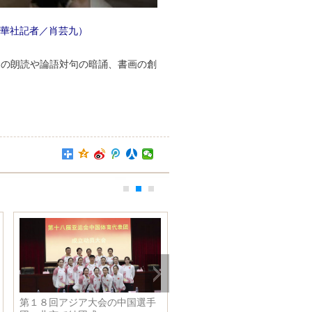
華社記者／肖芸九）
文の朗読や論語対句の暗誦、書画の創
第１８回アジア大会の中国選手
杭州「西子号」列車、３０年