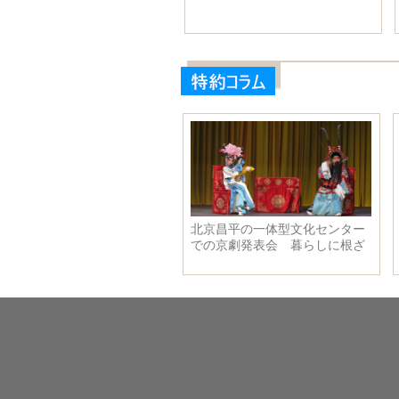
族自治区彭陽県