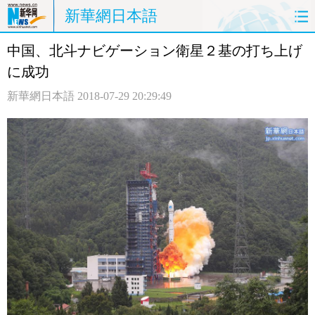
新華網日本語
中国、北斗ナビゲーション衛星２基の打ち上げ
ホームページ
政治
経済
に成功
社会
文化
エンタメ
新華網日本語
2018-07-29 20:29:49
観光
評論
写真
中日対訳