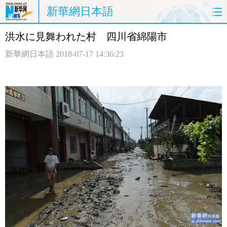
新華網日本語
洪水に見舞われた村 四川省綿陽市
ホームページ
政治
経済
新華網日本語
2018-07-17 14:36:23
社会
文化
エンタメ
観光
評論
写真
中日対訳