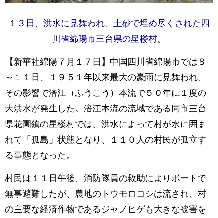
１３日、洪水に見舞われ、土砂で埋め尽くされた四
川省綿陽市三台県の星楼村。
【新華社綿陽７月１７日】中国四川省綿陽市では８
～１１日、１９５１年以来最大の豪雨に見舞われ、
その影響で涪江（ふうこう）本流で５０年に１度の
大洪水が発生した。涪江本流の流域である同市三台
県花園鎮の星楼村では、洪水によって村が水に囲ま
れて「孤島」状態となり、１１０人の村民が孤立す
る事態となった。
村民は１１日午後、消防隊員の救助によりボートで
無事避難したが、農地のトウモロコシは流され、村
の主要な経済作物であるジャノヒゲも大きな被害を