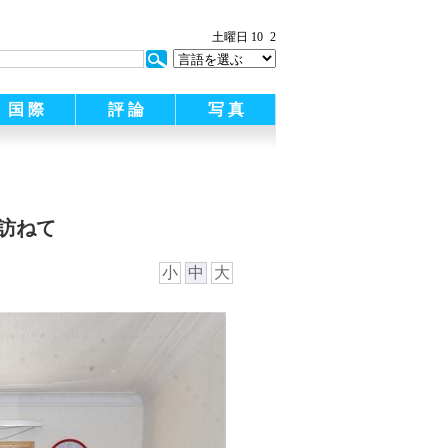
土曜日 10
2
国 際
評 論
写 真
訪ねて
小
中
大