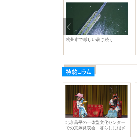
放４０年】陝西汽車が
シリンゴール草原にフラワーツ
謝震
た奮闘の５０年
ーリズムの季節到来
子２