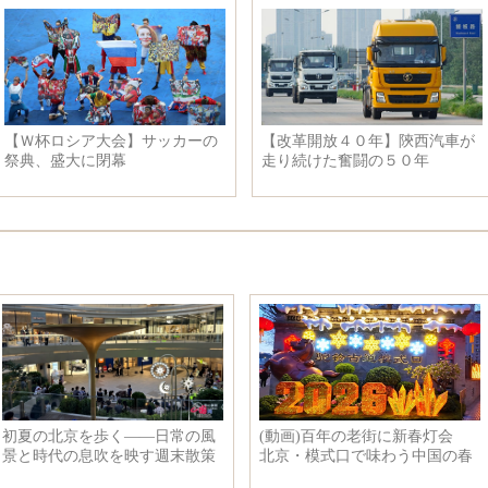
業、陸上ワールドカップ男
朝鮮の卓球選手団、韓国大田に
００メートルで金
到着