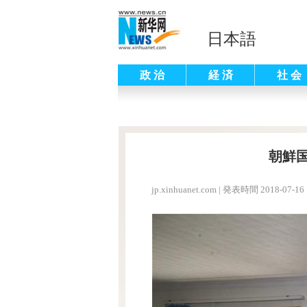
日本語
政 治
経 済
社 会
朝鮮
jp.xinhuanet.com
|
発表時間 2018-07-16 