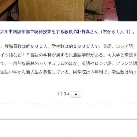
大学中国語学部で聴解授業をする教員の朴哲真さん（右から１人目）。
立。教職員数は約８００人、学生数は約１８００人で、英語、ロシア語
ドイツ語など１９言語の学科が属する民族語学部がある。同大学と隣接
立で、一般的な高校のカリキュラムのほか、英語やロシア語、フランス
外国語中学から新入生を募集している。同学院は３年制で、学生数は約
1
2
3
4