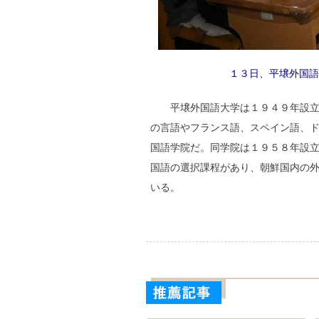
１３日、平壌外国語
平壌外国語大学は１９４９年設
の言語やフランス語、スペイン語、
国語学院だ。同学院は１９５８年設
国語の選択課程があり、朝鮮国内の
いる。