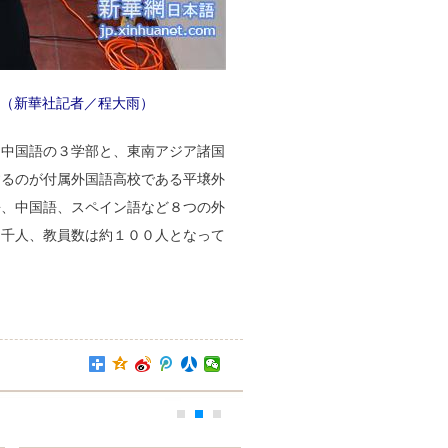
（新華社記者／程大雨）
、中国語の３学部と、東南アジア諸国
するのが付属外国語高校である平壌外
語、中国語、スペイン語など８つの外
１千人、教員数は約１００人となって