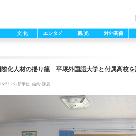
文 化
エンタメ
観 光
対外関係
国際化人材の揺り籠 平壌外国語大学と付属高校を
16:53:26
| 新華社 |
編集: 陳辰