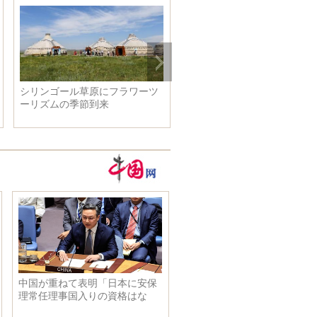
西アフリカ初の都市鉄道が開
建設が進む白鶴灘水力発電所
通 ナイジェリア