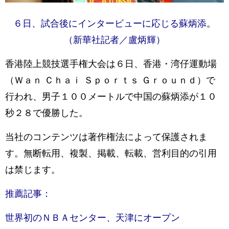
６日、試合後にインタービューに応じる蘇炳添。
（新華社記者／盧炳輝）
香港陸上競技選手権大会は６日、香港・湾仔運動場
（Ｗａｎ Ｃｈａｉ Ｓｐｏｒｔｓ Ｇｒｏｕｎｄ）で
行われ、男子１００メートルで中国の蘇炳添が１０
秒２８で優勝した。
当社のコンテンツは著作権法によって保護されま
す。無断転用、複製、掲載、転載、営利目的の引用
は禁じます。
推薦記事：
世界初のＮＢＡセンター、天津にオープン