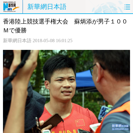
新華網日本語
香港陸上競技選手権大会 蘇炳添が男子１００
ホームページ
政治
経済
Ｍで優勝
社会
文化
エンタメ
新華網日本語
2018-05-08 16:01:25
観光
評論
写真
中日対訳