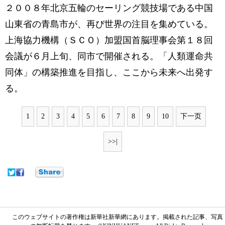
２００８年北京五輪のセーリング競技場である中国
山東省の青島市が、再び世界の注目を集めている。
上海協力機構（ＳＣＯ）加盟国首脳理事会第１８回
会議が６月上旬、同市で開催される。「人類運命共
同体」の構築推進を目指し、ここから未来へ出発す
る。
1
2
3
4
5
6
7
8
9
10
下一页
>>|
このウェブサイトの著作権は新華社新華網にあります。掲載された記事、写真