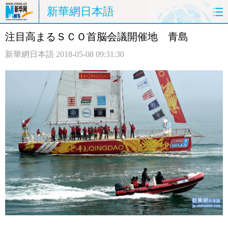
新華網日本語
注目高まるＳＣＯ首脳会議開催地 青島
ホームページ
政治
経済
新華網日本語
2018-05-08 09:31:30
社会
文化
エンタメ
観光
評論
写真
中日対訳