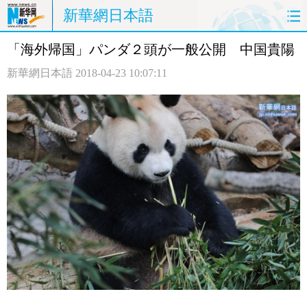
新華網日本語
「海外帰国」パンダ２頭が一般公開 中国貴陽
ホームページ
政治
経済
新華網日本語
2018-04-23 10:07:11
社会
文化
エンタメ
観光
評論
写真
中日対訳