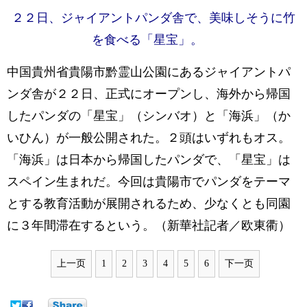
２２日、ジャイアントパンダ舎で、美味しそうに竹
を食べる「星宝」。
中国貴州省貴陽市黔霊山公園にあるジャイアントパ
ンダ舎が２２日、正式にオープンし、海外から帰国
したパンダの「星宝」（シンバオ）と「海浜」（か
いひん）が一般公開された。２頭はいずれもオス。
「海浜」は日本から帰国したパンダで、「星宝」は
スペイン生まれだ。今回は貴陽市でパンダをテーマ
とする教育活動が展開されるため、少なくとも同園
に３年間滞在するという。（新華社記者／欧東衢）
上一页
1
2
3
4
5
6
下一页