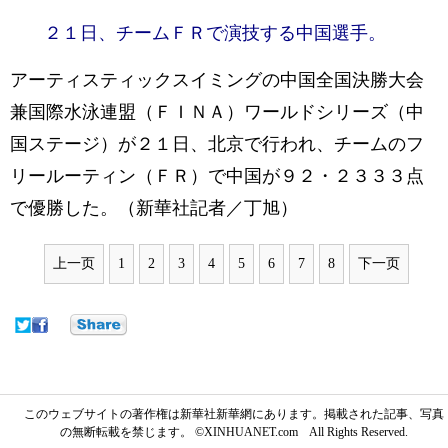
２１日、チームＦＲで演技する中国選手。
アーティスティックスイミングの中国全国決勝大会
兼国際水泳連盟（ＦＩＮＡ）ワールドシリーズ（中
国ステージ）が２１日、北京で行われ、チームのフ
リールーティン（ＦＲ）で中国が９２・２３３３点
で優勝した。（新華社記者／丁旭）
上一页
1
2
3
4
5
6
7
8
下一页
このウェブサイトの著作権は新華社新華網にあります。掲載された記事、写真
の無断転載を禁じます。 ©XINHUANET.com All Rights Reserved.