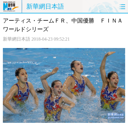
新華網日本語
アーティス・チームＦＲ、中国優勝 ＦＩＮＡ
ホームページ
政治
経済
ワールドシリーズ
社会
文化
エンタメ
新華網日本語
2018-04-23 09:52:21
観光
評論
写真
中日対訳