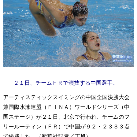
２１日、チームＦＲで演技する中国選手。
アーティスティックスイミングの中国全国決勝大会
兼国際水泳連盟（ＦＩＮＡ）ワールドシリーズ（中
国ステージ）が２１日、北京で行われ、チームのフ
リールーティン（ＦＲ）で中国が９２・２３３３点
で優勝した。（新華社記者／丁旭）