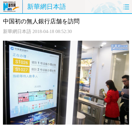
新華網日本語
中国初の無人銀行店舗を訪問
ホームページ
政治
経済
新華網日本語
2018-04-18 08:52:30
社会
文化
エンタメ
観光
評論
写真
中日対訳