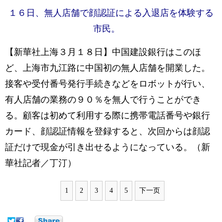
１６日、無人店舗で顔認証による入退店を体験する
市民。
【新華社上海３月１８日】中国建設銀行はこのほ
ど、上海市九江路に中国初の無人店舗を開業した。
接客や受付番号発行手続きなどをロボットが行い、
有人店舗の業務の９０％を無人で行うことができ
る。顧客は初めて利用する際に携帯電話番号や銀行
カード、顔認証情報を登録すると、次回からは顔認
証だけで現金が引き出せるようになっている。（新
華社記者／丁汀）
1
2
3
4
5
下一页