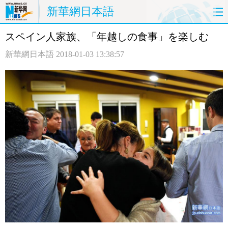
新華網日本語
スペイン人家族、「年越しの食事」を楽しむ
ホームページ
政治
経済
新華網日本語
2018-01-03 13:38:57
社会
文化
エンタメ
観光
評論
写真
中日対訳