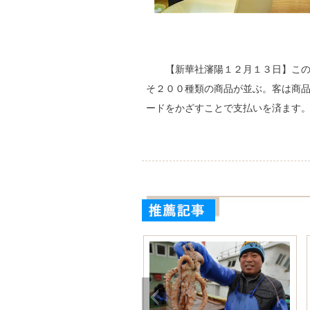
【新華社瀋陽１２月１３日】こ
そ２００種類の商品が並ぶ。客は商
ードをかざすことで支払いを済ます