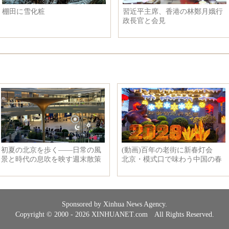
棚田に雪化粧
習近平主席、香港の林鄭月娥行
政長官と会見
Sponsored by Xinhua News Agency.
Copyright © 2000 - 2026 XINHUANET.com All Rights Reserved.