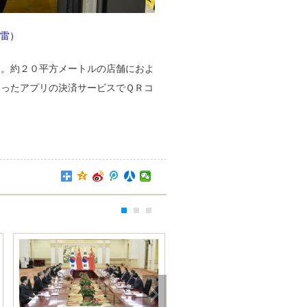
雷）
た。約２０平方メートルの店舗におよ
いったアプリの決済サービスでＱＲコ