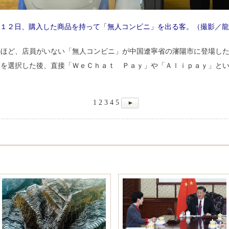
１２日、購入した商品を持って「無人コンビニ」を出る客。（撮影／龍
のほど、店員がいない「無人コンビニ」が中国遼寧省の瀋陽市に登場し
品を選択した後、直接「ＷｅＣｈａｔ Ｐａｙ」や「Ａｌｉｐａｙ」と
。
1
2
3
4
5