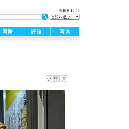
金曜日 11
10
国 際
評 論
写 真
小
中
大