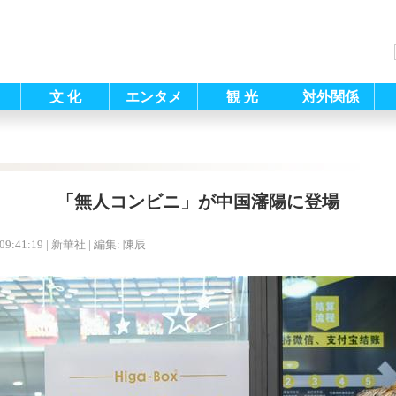
文 化
エンタメ
観 光
対外関係
「無人コンビニ」が中国瀋陽に登場
09:41:19
| 新華社 |
編集: 陳辰