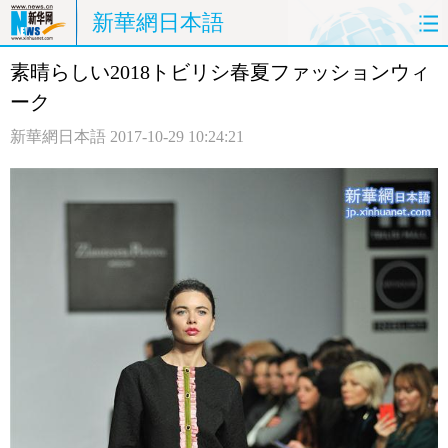
新華網日本語
素晴らしい2018トビリシ春夏ファッションウィ
ホームページ
政治
経済
ーク
社会
文化
エンタメ
新華網日本語
2017-10-29 10:24:21
観光
評論
写真
中日対訳