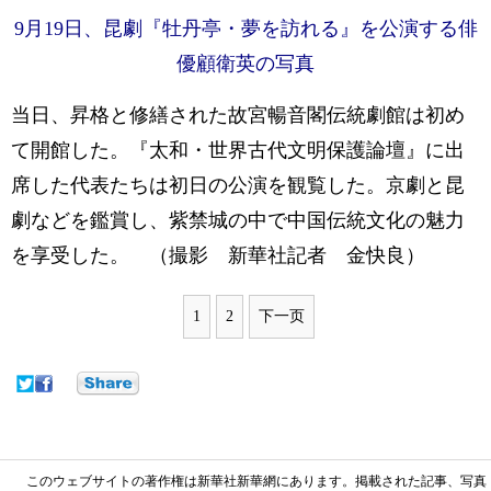
9月19日、昆劇『牡丹亭・夢を訪れる』を公演する俳
優顧衛英の写真
当日、昇格と修繕された故宮暢音閣伝統劇館は初め
て開館した。『太和・世界古代文明保護論壇』に出
席した代表たちは初日の公演を観覧した。京劇と昆
劇などを鑑賞し、紫禁城の中で中国伝統文化の魅力
を享受した。 （撮影 新華社記者 金快良）
1
2
下一页
このウェブサイトの著作権は新華社新華網にあります。掲載された記事、写真