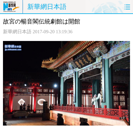
新華網日本語
故宮の暢音閣伝統劇館は開館
ホームページ
政治
経済
新華網日本語
2017-09-20 13:19:36
社会
文化
エンタメ
観光
評論
写真
中日対訳