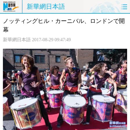
新華網日本語
ノッティングヒル・カーニバル、ロンドンで開
ホームページ
政治
経済
幕
社会
文化
エンタメ
新華網日本語
2017-08-29 09:47:49
観光
評論
写真
中日対訳