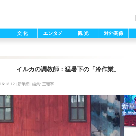
文 化
エンタメ
観 光
対外関係
イルカの調教師：猛暑下の「冷作業」
16:18:12
| 新華網 |
編集: 王珊寧