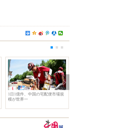
歳の老人は家で影絵芝居を演
世界初、飼育パンダと野生パン
民間芸術を伝え 湖南省
ダの赤ちゃんが誕生！