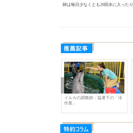
師は毎日少なくとも20回水に入った
ャイナドレスショー
猛暑対策！プールでマージァン
1日1億
を熱中に 中国重慶市
模が世界