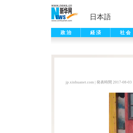
日本語
政 治
経 済
社 会
jp.xinhuanet.com
|
発表時間 2017-08-03 