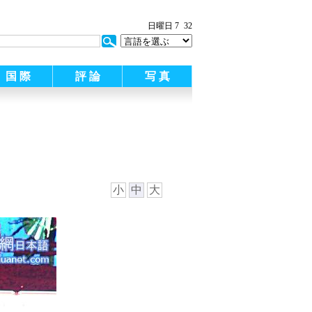
日曜日 7
32
国 際
評 論
写 真
小
中
大