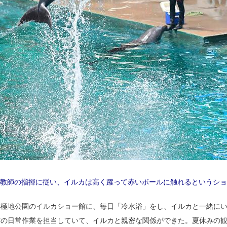
調教師の指揮に従い、イルカは高く躍って赤いボールに触れるというシ
洋極地公園のイルカショー館に、毎日「冷水浴」をし、イルカと一緒に
どの日常作業を担当していて、イルカと親密な関係ができた。夏休みの