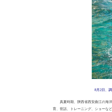
8月2日、
真夏時期、陝西省西安曲江の海
育、世話、トレーニング、ショーな