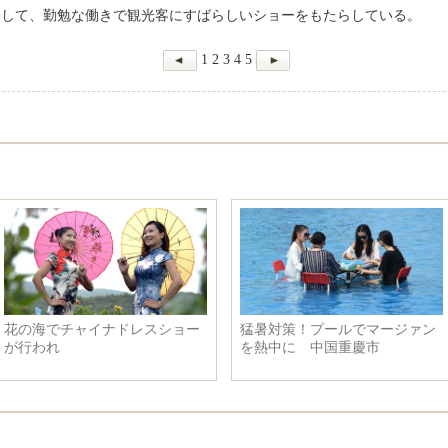
りして、勤勉な働きで観光客にすばらしいショーをもたらしている。
1
2
3
4
5
件、中国の宅配便市場規
夏は北極村へ、「北」を探しに
85
一
行こう
じ、