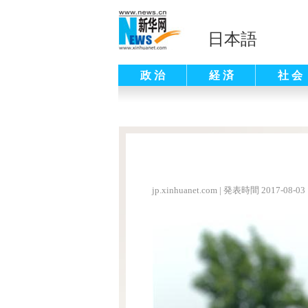
日本語
政 治
経 済
社 会
jp.xinhuanet.com
|
発表時間 2017-08-03 