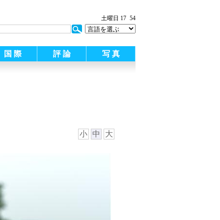
土曜日 17
54
国 際
評 論
写 真
小
中
大