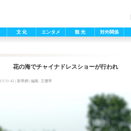
文 化
エンタメ
観 光
対外関係
花の海でチャイナドレスショーが行われ
13:51:42
| 新華網 |
編集: 王珊寧