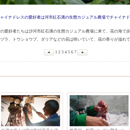
ャイナドレスの愛好者は河市紅石溝の生態カジュアル農場でチャイナド
スの愛好者たちは沙河市紅石溝の生態カジュアル農場に来て、花の海で
ツヅラ、トウショウブ、ダリアなどの花は咲いていて、花の香りが溢れ
1
2
3
4
5
6
7