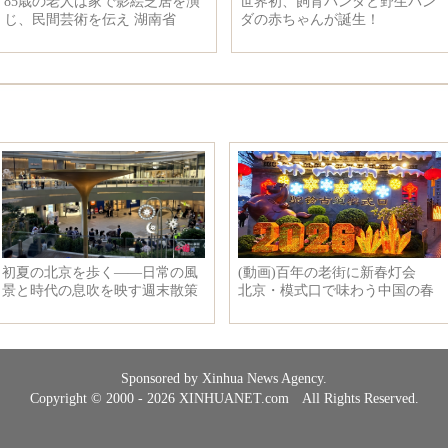
600年を越えた中国の智慧 故宮
警察犬と訓練士の関係に迫る 犬
が世界を驚嘆させる
が「壁ドン」
Sponsored by Xinhua News Agency.
Copyright © 2000 - 2026 XINHUANET.com All Rights Reserved.