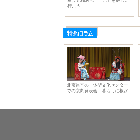
舟山：千艘の漁船が競り合って
『北京2022年冬季五輪招致成功2
魚場に赴き
周年』記念封筒が北京で発表