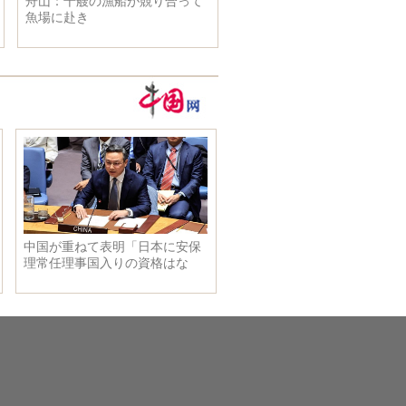
李克強総理、米ミシガン州のス
ナイダー知事と会見