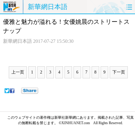
新華網日本語
優雅と魅力が溢れる！女優姚晨のストリートス
ホームページ
政治
経済
ナップ
社会
文化
エンタメ
新華網日本語
2017-07-27 15:50:30
観光
評論
写真
中日対訳
上一页
1
2
3
4
5
6
7
8
9
下一页
このウェブサイトの著作権は新華社新華網にあります。掲載された記事、写真
の無断転載を禁じます。 ©XINHUANET.com All Rights Reserved.