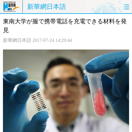
新華網日本語
東南大学が服で携帯電話を充電できる材料を発
ホームページ
政治
経済
見
社会
文化
エンタメ
新華網日本語
2017-07-24 14:29:44
観光
評論
写真
中日対訳