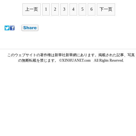
上一页
1
2
3
4
5
6
下一页
このウェブサイトの著作権は新華社新華網にあります。掲載された記事、写真
の無断転載を禁じます。 ©XINHUANET.com All Rights Reserved.