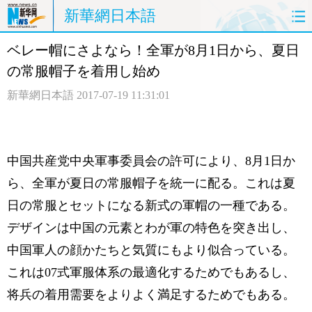
新華網日本語
ベレー帽にさよなら！全軍が8月1日から、夏日
ホームページ
政治
経済
の常服帽子を着用し始め
社会
文化
エンタメ
新華網日本語
2017-07-19 11:31:01
観光
評論
写真
中日対訳
中国共産党中央軍事委員会の許可により、8月1日か
ら、全軍が夏日の常服帽子を統一に配る。これは夏
日の常服とセットになる新式の軍帽の一種である。
デザインは中国の元素とわが軍の特色を突き出し、
中国軍人の顔かたちと気質にもより似合っている。
これは07式軍服体系の最適化するためでもあるし、
将兵の着用需要をよりよく満足するためでもある。