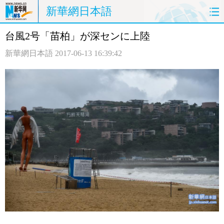
新華網日本語
台風2号「苗柏」が深センに上陸
ホームページ
政治
経済
新華網日本語
2017-06-13 16:39:42
社会
文化
エンタメ
観光
評論
写真
中日対訳