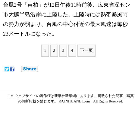
台風2号「苗柏」が12日午後11時前後、広東省深セン
市大鵬半島沿岸に上陸した。上陸時には熱帯暴風雨
の勢力が弱まり、台風の中心付近の最大風速は毎秒
23メートルになった。
1
2
3
4
下一页
このウェブサイトの著作権は新華社新華網にあります。掲載された記事、写真
の無断転載を禁じます。 ©XINHUANET.com All Rights Reserved.