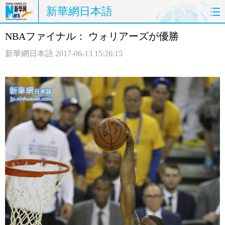
新華網日本語
NBAファイナル： ウォリアーズが優勝
ホームページ
政治
経済
新華網日本語
2017-06-13 15:26:15
社会
文化
エンタメ
観光
評論
写真
中日対訳