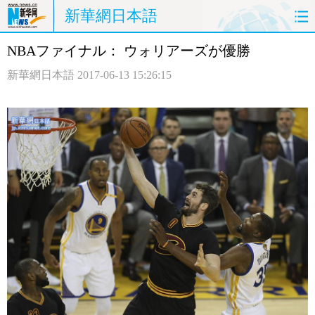
新華網日本語
NBAファイナル： ウォリアーズが優勝
ホームページ
政治
経済
新華網日本語
2017-06-13 15:26:15
社会
文化
エンタメ
観光
評論
写真
中日対訳