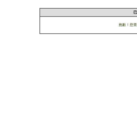
已
抱歉！您查