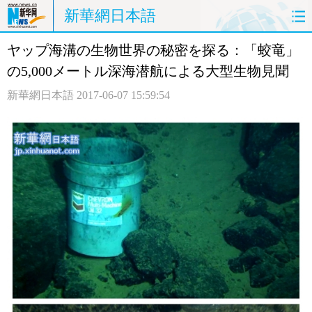
新華網日本語
ヤップ海溝の生物世界の秘密を探る：「蛟竜」
ホームページ
政治
経済
の5,000メートル深海潜航による大型生物見聞
社会
文化
エンタメ
新華網日本語
2017-06-07 15:59:54
観光
評論
写真
中日対訳