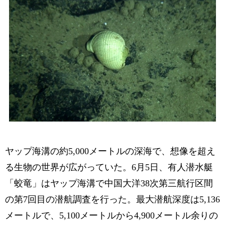
ヤップ海溝の約5,000メートルの深海で、想像を超え
る生物の世界が広がっていた。6月5日、有人潜水艇
「蛟竜」はヤップ海溝で中国大洋38次第三航行区間
の第7回目の潜航調査を行った。最大潜航深度は5,136
メートルで、5,100メートルから4,900メートル余りの